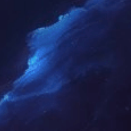
26世界杯投注
，专注于体育产业全链条运营的机构在上海市静安区南京西
世界杯下单平台网站官网
公司。依托专业的赛事策划
以 “让体育更具活力” 为核心使命，构建了赛事运
务板块。
耕大众体育与职业赛事细分市场，累计策划并执行包
少年足球精英联赛、业余篮球挑战赛等各类赛事超
 “城市运动嘉年华” 已覆盖长三角 12 个城市，单场赛事
 人，凭借完善的组织服务与趣味化赛事设计，成为区域
品牌。
建了具备 4K 超高清传输能力的专业直播团队，配
数据分析模块，为各类体育赛事提供全流程直播服