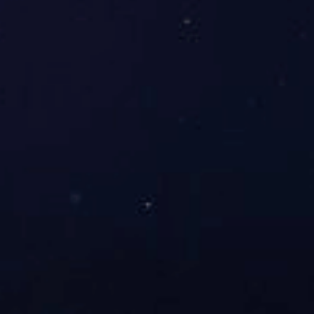
提供专业知识，帮助您的企
与我们交流