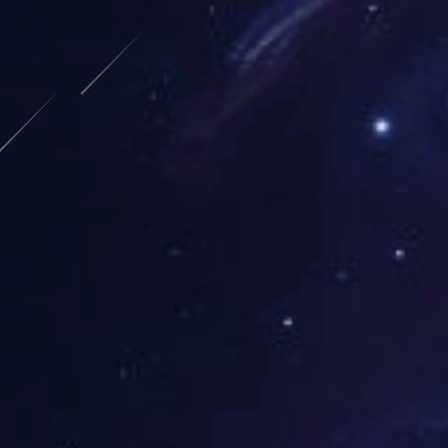
30
Years Of