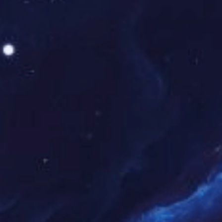
About Us
了解
20
2018 年 3 月
路 1788 号正式成立，即
团队与数字传播能力，机构
营与体育直播两大核心业
在赛事领域，团队深
括城市马拉松系列赛、青
200 场。其中，自主 IP
平均参与人数超 5000
内颇具影响力的大众体育
直播业务方面，机构搭
备多机位导播系统与即时