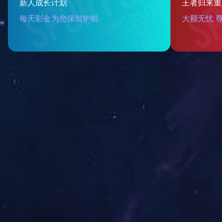
为什么选择我们
多平台覆盖能力
打通线上直播平台、线下门店及电商渠道，
7×24 小时服务
专业团队全天候响应，及时解决赛事、直播
独家赛事资源
与国内外顶级体育机构合作，拥有稀缺赛事