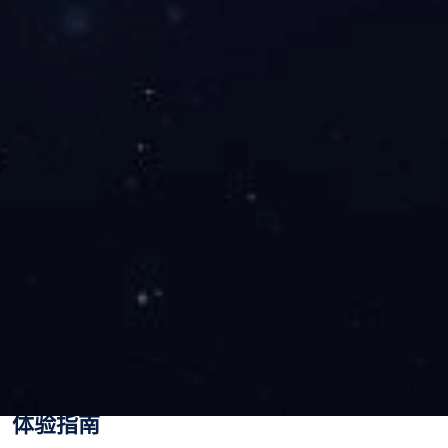
2026世界杯直播夜间模式精彩赛事全程沉浸
体验指南