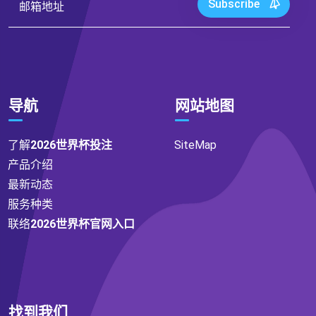
Subscribe
导航
网站地图
了解
2026世界杯投注
SiteMap
产品介绍
最新动态
服务种类
联络
2026世界杯官网入口
找到我们