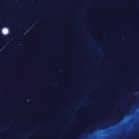
美加墨世界杯精彩对决高清直播全程观看指
南