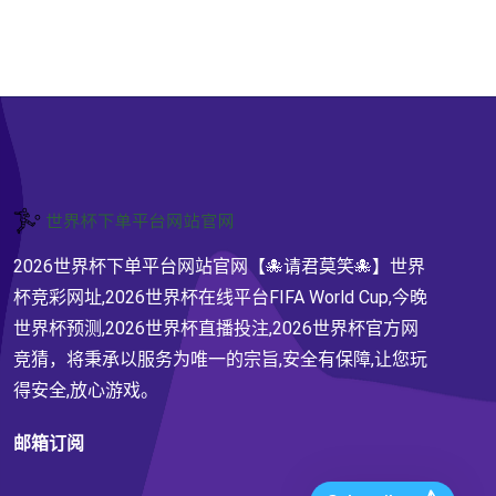
2026世界杯下单平台网站官网【🐙请君莫笑🐙】世界
杯竞彩网址,2026世界杯在线平台FIFA World Cup,今晚
世界杯预测,2026世界杯直播投注,2026世界杯官方网
竞猜，将秉承以服务为唯一的宗旨,安全有保障,让您玩
得安全,放心游戏。
邮箱订阅