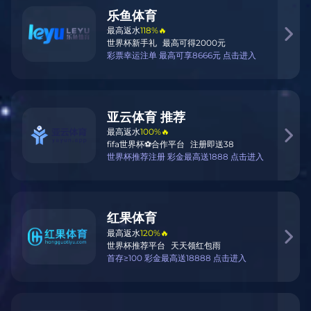
Our Cases
产品介绍