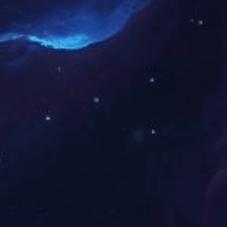
马拉多纳则在1986年世界杯完成了另一种传奇。
精神力量。面对英格兰队时，他先是用“上帝之手”
剧性的表现，让世界杯拥有了近乎神话般的色彩。
除了超级巨星，世界杯也让许多普通球员成为国家
拼搏赢得尊重。世界杯最大的魅力之一，正是它能
事跨越年代，依然能够激励后来者不断追逐梦想。
四、文化融合创经典
墨西哥世界杯不仅是一场体育盛会，更是一场文化
自的语言、音乐、服饰与庆祝方式。在球场内外，
这种全球性的文化互动，让世界杯拥有了超越竞技
墨西哥本土文化也因为世界杯而广受关注。热情奔
让世界感受到拉丁美洲文化的独特魅力。很多来到