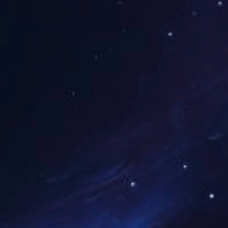
贝利在1970年世界杯上的表现，被认为是足球历
优雅与从容诠释了足球艺术。那支巴西队的华丽进
杯进一步巩固了“球王”的历史地位。