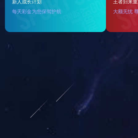
历史轨迹，也让足球真正成为全世界共同的语言与
一、传奇圣地铸辉煌
阿兹特克球场是世界足球历史中最具象征意义的体
文化的重要标志。它不仅能够容纳数万名观众，更
始，看台上掀起的人浪、响彻云霄的呐喊声以及无
1970年世界杯让阿兹特克球场第一次真正走向世
界，贝利也在这里完成了职业生涯最辉煌的世界杯
艺术的巅峰代表，而阿兹特克球场也因此被赋予了
1986年世界杯则让这座球场的历史地位进一步升华
间，成为世界杯历史中最广为流传的传奇故事之一
也展现了个人技术与天赋的极致魅力，让全球球迷
阿兹特克球场之所以伟大，不仅因为它见证了传奇
球迷而言，这里不仅是一座体育场，更像是足球历
成为无法绕开的名字，它已经深深镌刻进世界足球
二、足球激情燃世界