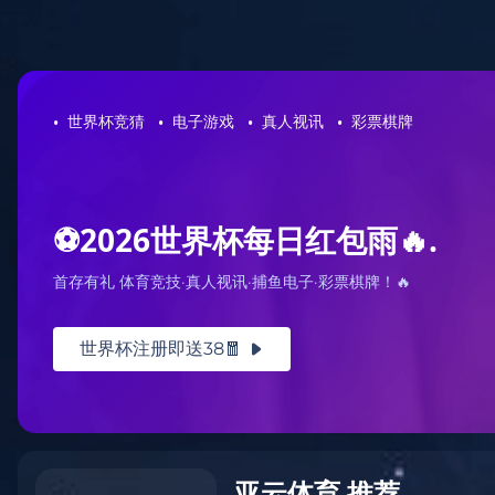
首页
了解