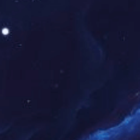
新的高度。
2、1990年重回巅峰
经历了20年的起伏后，1990年的世界杯见证了德国队的再度
崛起。在贝肯鲍尔之后的球队中，新一代球员继承了德国足
球坚韧不拔的精神和团队协作的核心价值。德国队在意大利
世界杯上以稳健的防守和精准的反击再次站上世界之巅。
决赛中，德国队面对阿根廷的挑战，整体战术安排精密而有
序。球队不仅注重防守组织，也在关键时刻通过个人技术打
破僵局。最终安德烈亚斯·布雷默和洛塔尔·马特乌斯等球员的
出色发挥，帮助德国队以1比0击败对手，第三次捧起大力神
杯。
1990年的胜利体现了德国足球的智慧与坚韧。这一代球员在
心理承受能力、战术理解和团队配合上都达到顶峰，证明德
国不仅可以创造奇迹，也可以通过系统化的训练和战术执行
实现持续成功。
3、2014年青年军绝对统治