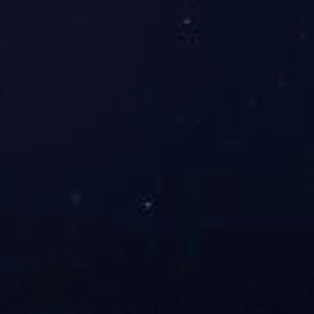
总结：
回顾从贝肯鲍尔到格策的德国四次世界杯冠军征程，我们可
以清晰地看到德国足球的辉煌轨迹。无论是1954年的“伯尔
尼奇迹”，1974年的贝肯鲍尔时代，1990年的坚毅卫冕，还
是2014年的青年军绝对统治，每一次胜利都融合了技术、战
术、心理和团队精神的完美呈现。