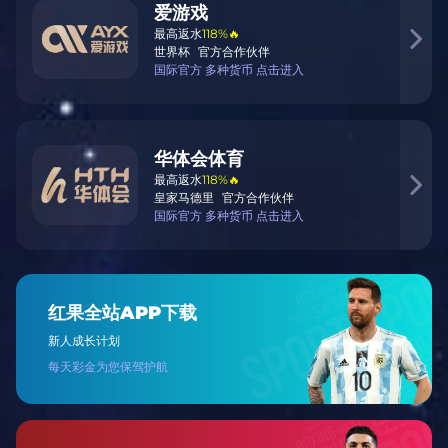
德国足球在世界足坛拥有无可争议的荣耀历史。从贝肯鲍尔
到格策，德国国家队在世界杯赛场上四次捧起大力神杯，书
写了属于自己的传奇篇章。这段历程不仅是对技战术的极致
追求，更是团队精神、坚韧意志和智慧策略的集中体现。
1954年的“伯尔尼奇迹”，1966年的遗憾反思，1974年的贝肯
鲍尔时代，1990年的坚毅卫冕，以及2014年格策的绝杀瞬
间，每一次冠军都是德国足球精神的最好注解。本文将从四
个方面回望德国四次问鼎世界杯的荣耀征程与传奇时刻：第
一，1954年至1974年的早期辉煌与贝肯鲍尔崛起；第二，
1990年德国重回巅峰的坚定与智慧；第三，2014年德国青年
军的绝对统治力；第四，德国足球精神的传承与战术革新。
通过对这四个方面的细致分析，我们将全面展现德国足球在
世界舞台上的辉煌历史与恒久影响力。
1、早期辉煌与贝肯鲍尔崛起
1954年，德国国家队在瑞士世界杯上上演了“伯尔尼奇迹”，