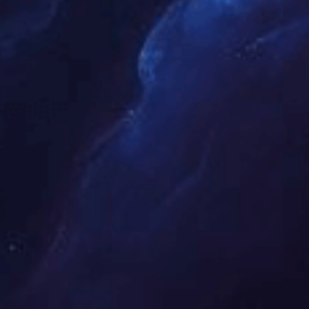
2014年巴西世界杯，德国国家队以年轻化阵容和战术创新再
次震惊世界。从小组赛的大胜到半决赛7比1横扫东道主巴
西，每一场比赛都彰显了德国足球对细节的精密掌控和整体
运作能力。
决赛对阵阿根廷，比赛持续到加时赛，最终马里奥·格策抓住
机会打入制胜球，为德国带来第四座世界杯奖杯。这一瞬间
不仅是球员个人荣耀，更是整个团队长期努力和战术执行力
的胜利。
2014年的德国队不仅展现了技术和体能的优势，更体现了心
理素质和应变能力。年轻球员在关键比赛中的冷静表现，标
志着德国足球的新生力量已经完全成熟，能够在世界最高水
平赛事中稳稳夺冠。
这一届世界杯的成功也说明了德国足球的现代化建设成果：
从青训体系到战术科学，从心理训练到团队管理，德国的足
球体系已经形成可持续发展的冠军模式。
从贝肯鲍尔到格策，德国足球一直
2026世界杯官网入口
注重