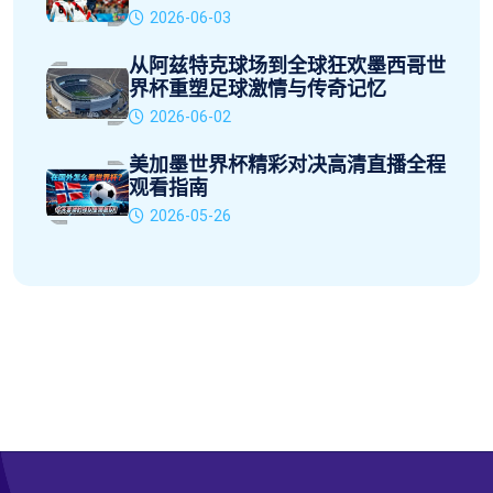
2026-06-03
从阿兹特克球场到全球狂欢墨西哥世
界杯重塑足球激情与传奇记忆
2026-06-02
美加墨世界杯精彩对决高清直播全程
观看指南
2026-05-26