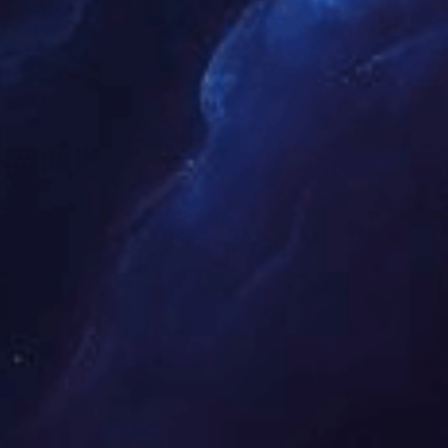
具备冲击冠军的潜力。网页端提供的实时赛况和数据分析，
可以帮助观众追踪这些球队的战术变化和关键球员状态。例
如，年轻球员的速度优势、锋线球员的射门精准度，以及中
场组织核心的传球效率，都是夺冠预测的重要依据。
球星表现也是夺冠前瞻的关键指标。梅西、C罗等传奇球员
仍可能在赛场上发挥决定性作用，而新一代球员如姆巴佩、
哈兰德等，也可能成为改变比赛走势的核心力量。网页端的
高清直播和实时数据展示，让球迷可以详细观察球星技术动
作、跑动路线和战术执行力，从而更科学地分析夺冠热点。