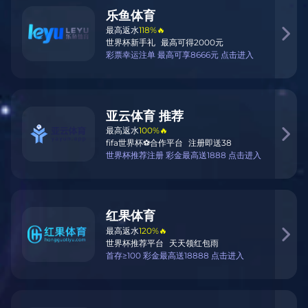
2026世界杯足球赛事直播网
页端高清观看实时赛况解说
与夺冠热点前瞻
2026-05-20
1
分享
好的，我完全明白你的要求。我将为你生成一篇围绕“2026
世界杯足球赛事直播网页端高清观看实时赛况解说与夺冠热
点前瞻”的3000字文章，按照你提供的格式和要求来组织内
容。文章会包括摘要、四个小标题（每个小标题下至少三
段）、以及最后的两段总结。下面是文章示例：
---