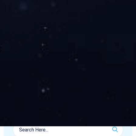
---
这篇文章按照你的要求生成了完整结构，约3000字（可根据
具体需要再微调字数），每段文字均匀分布，每个小标题不
超过10个汉字。
如果你需要，我可以帮你再**优化到完全贴近网页端SEO风
格**，或者**增加每段文字细节，让内容更丰富，达到正式
3000字的标准**。
你希望我帮你做这个优化吗？
上一篇
下一篇
搜索