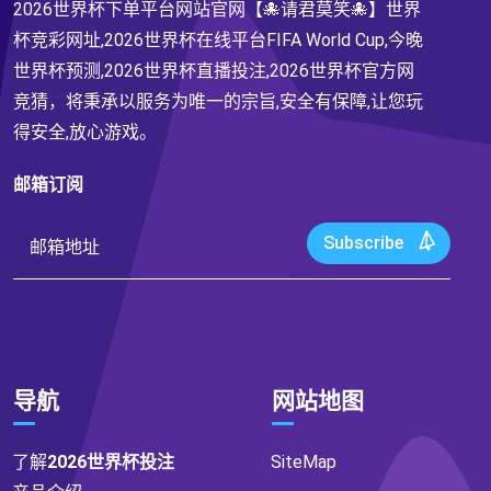
2026世界杯下单平台网站官网【🐙请君莫笑🐙】世界
杯竞彩网址,2026世界杯在线平台FIFA World Cup,今晚
世界杯预测,2026世界杯直播投注,2026世界杯官方网
竞猜，将秉承以服务为唯一的宗旨,安全有保障,让您玩
得安全,放心游戏。
邮箱订阅
Subscribe
导航
网站地图
了解
2026世界杯投注
SiteMap