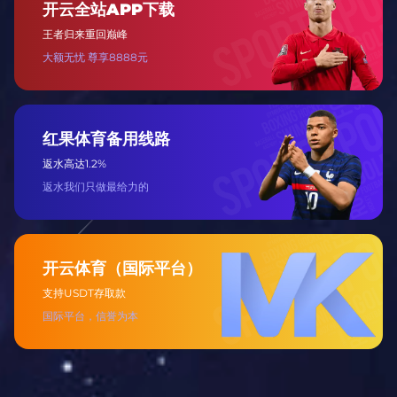
大地方便了球迷随时随地参与赛事的热情。
高清画质和多角度视角是网页端观看的最大优势之一。通过
高帧率的视频传输和智能码流优化，观众能够清晰地捕捉到
球场上的每一次传球、射门和扑救，几乎感受到身临其境的
观赛体验。同时，多镜头切换和慢动作回放功能，使精彩瞬
间不会被错过。
网页端还支持
2026世界杯官网入口
多语言字幕和实时数据叠
加，为全球观众提供个性化服务。无论是关注进球数据、球
员跑动轨迹，还是战术板分析，观众都能在网页端一览无
余。这种全方位、多维度的体验，使高清直播不仅仅是观看
比赛，更是一次深度互动的足球盛宴。
2、实时赛况解说分析
实时赛况解说是网页端直播的重要组成部分。专业解说员通
过对比赛的即时分析，帮助观众理解场上的战术布置和球员
表现。解说不仅讲述事件本身，还会结合比赛背景、球队状
态以及历史对战记录，提供丰富的资讯和专业见解。