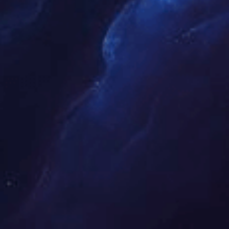
值得注意的是，如何实现赛后资源的有效利用成为关键问
题。一些主办城市通过将体育场馆转型为多功能综合体，或
用于社区服务，成功避免了资源浪费，实现了可持续发展路
径。
三、国家形象塑造提升
世界杯是展示国家形象的重要窗口。主办国通过赛事组织能
力、文化展示与公共服务水平，向世界传递国家发展成就与
社会风貌。这种“国家品牌传播”在全球化背景下具有重要意
义。
文化元素的融入是国家形象塑造的重要手段。开幕式、闭幕
式以及赛事期间的文化活动，往往融合传统与现代元素，向
全球观众展现独特的文化魅力。这种文化表达不仅增强了赛
事吸引力，也提升了国家文化软实力。
此外，赛事的顺利举办也体现了国家治理能力与国际合作水