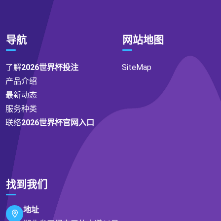
导航
网站地图
了解
2026世界杯投注
SiteMap
产品介绍
最新动态
服务种类
联络
2026世界杯官网入口
找到我们
地址