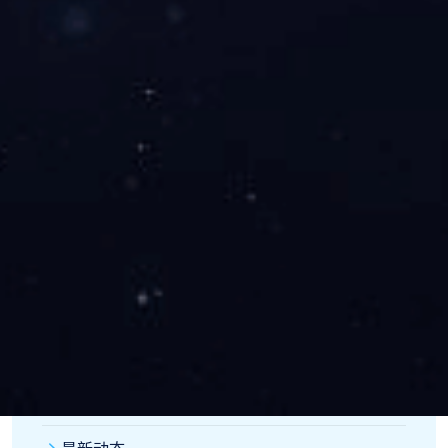
搜索
导航
了解
2026世界杯投注
产品介绍