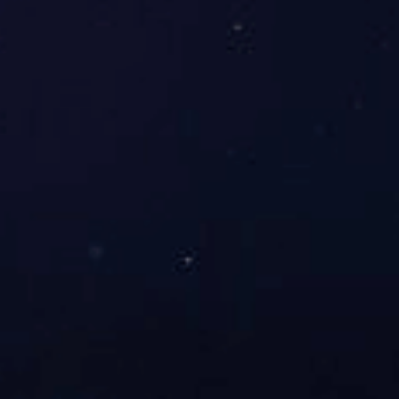
举办效率，同时也促进区域一体化发展。
在数字化时代，全球体育交流方式也发生深刻变化。虚拟观
赛、数据分析与智能技术的应用，使体育交流突破时间与空
间限制，形成线上线下融合的新格局。这种趋势将持续推动
全球体育生态的重构。
总结：
从世界杯主办国的视角出发，可以清晰地看到足球文化、城
市发展与全球交流之间的紧密联系。世界杯不仅是一项体育
赛事，更是一种综合性社会现象，它通过文化传播、经济推
动与国际互动，深刻影响着世界的发展轨迹。
未来，随着全球化与数字化的不断深入，世界杯将在推动多
元文化交流、促进城市可持续发展以及构建开放包容的国际
体育体系方面发挥更加重要的作用。通过不断创新与合作，
全球体育交流的新格局将更加完善与多元。
下一篇