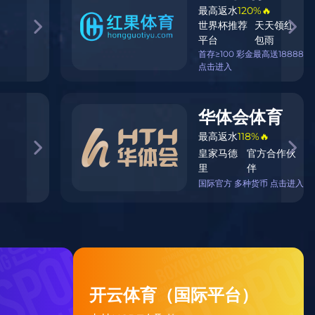
搜索
导航
了解
2026世界杯投注