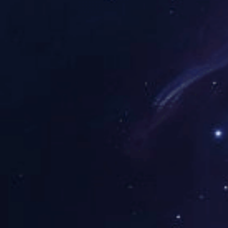
比赛中展现出非凡的耐力与韧性，成功将传统强队
此外，比利时、英格兰等队也展现了各自独特的战
取得历史性成绩；英格兰则通过年轻球员的创造力
现形成了世界杯历史上多样化战术风格的全景图。
3、历史影响与全球意义
俄罗斯世界杯不仅是一场体育盛事，更在全球足球
形象和体育基础设施建设水平。俄罗斯通过现代化
其次，世界杯促进了足球全球化的发展。赛事吸引
体、赞助及周边产品等。各国足球俱乐部和国家队
验。
此外，俄罗斯世界杯的赛制与比赛氛围，对足球规则
动了比赛公平性和技术化管理，也为未来全球足球
4、未来展望与发展趋势
俄罗斯世界杯为未来足球发展提供了宝贵启示。随
式将更加科学化和系统化。年轻球员的崛起和国际
未来世界杯在赛事组织、球迷体验以及数字化传播方