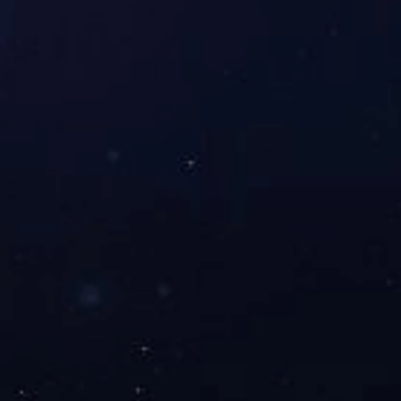
导航
网站地图
界杯竞
了解
2026世界杯投注
SiteMap
世界杯预
产品介绍
将秉承以
最新动态
戏。
服务种类
联络
2026世界杯官网
入口