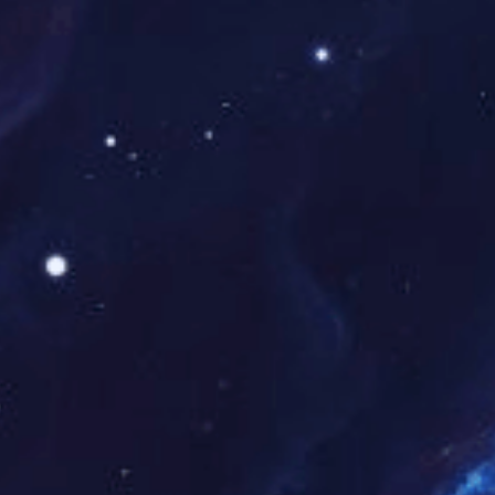
拉入了竞争激烈的决赛。
术风格。比利时凭借高效的个人能力和精准的战术执行力，
和速度优势，给比赛增添了意想不到的惊喜。各支球队的表
历史上产生了深远影响。首先，它提升了东道主国家的国际
的球场和交通体系，展示了其组织大型国际赛事的能力。
了数十亿观众，带动了相关产业的经济增长，包括旅游、媒
也因此在人才选拔、战术研发和球员培养方面获得了更多经
、裁判技术及VAR系统的应用进行了实践检验。这不仅推
赛
2026世界杯官网入口
事的标准化提供了重要参考。
着全球足球运动的发展，技术手段、战术理念和球员培养模
化交流，将持续提升比赛观赏性与竞技水平。
面也有广阔空间。AI分析、数据战术和虚拟现实技术的应